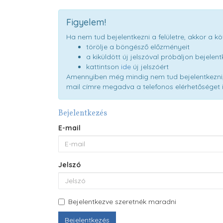
Figyelem!
Ha nem tud bejelentkezni a felületre, akkor a 
törölje a böngésző előzményeit
a kiküldött új jelszóval próbáljon bejelent
kattintson
ide
új jelszóért
Amennyiben még mindig nem tud bejelentkezni,
mail címre megadva a telefonos elérhetőséget i
Bejelentkezés
E-mail
Jelszó
Bejelentkezve szeretnék maradni