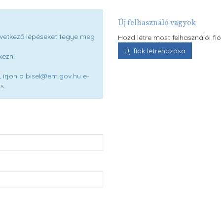
Új felhasználó vagyok
következő lépéseket tegye meg
Hozd létre most felhasználói fi
kezni
 írjon a
bisel@em.gov.hu
e-
s.