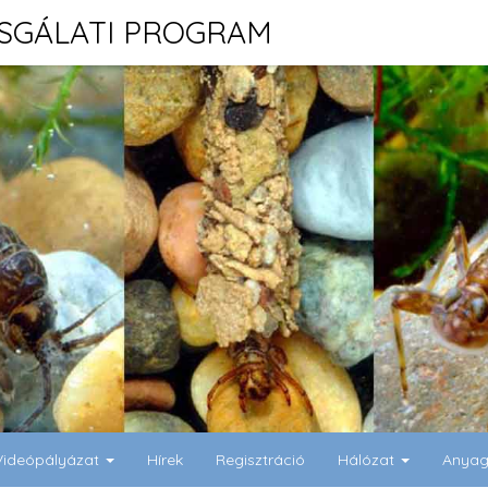
ZSGÁLATI PROGRAM
Videópályázat
Hírek
Regisztráció
Hálózat
Anya