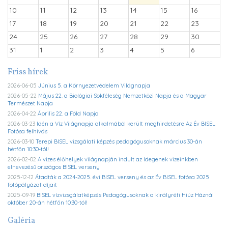
10
11
12
13
14
15
16
17
18
19
20
21
22
23
24
25
26
27
28
29
30
31
1
2
3
4
5
6
Friss hírek
2026-06-05
Június 5. a Környezetvédelem Világnapja
2026-05-22
Május 22. a Biológiai Sokféleség Nemzetközi Napja és a Magyar
Természet Napja
2026-04-22
Április 22. a Föld Napja
2026-03-23
Idén a Víz Világnapja alkalmából került meghirdetésre Az Év BISEL
Fotósa felhívás
2026-03-10
Terepi BISEL vizsgálati képzés pedagógusoknak március 30-án
hétfőn 10:30-tól!
2026-02-02
A vizes élőhelyek világnapján indult az Idegenek vizeinkben
elnevezésű országos BISEL verseny
2025-12-12
Átadták a 2024-2025. évi BISEL verseny és az Év BISEL fotósa 2025
fotópályázat díjait
2025-09-19
BISEL vízvizsgálatképzés Pedagógusoknak a királyréti Hiúz Háznál
október 20-án hétfőn 10:30-tól!
Galéria