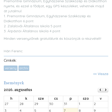
Premontrei Gimnázium, Egyházzenei Szakközép és Diákotthon
nyerte, és ezzel a fődíjat, egy GPS készüléket, vehetnek majd
át jutalmul.
1. Premontrei Gimnázium, Egyházzenei Szakközép és
Diákotthon 6 pont
2. Zalalövői Általános Iskola 5 pont
3. Árpástói Általános Iskola 4 pont
Minden versenyzőnek gratulálunk és köszönjük a részvételt!
Hári Ferenc
Cimkék:
verseny
archív
<< Vissza
Események
2026. augusztus
h
k
sze
cs
p
szo
v
27
28
29
30
31
1
2
3
4
5
6
7
8
9