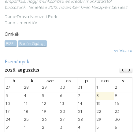
empatikus, nagy munkabírású és kreatív munkatárstól
búcsúzunk. Temetése 2012. november 17-én Veszprémben lesz.
Duna-Dráva Nemzeti Park
Duna Ismerettár
Cimkék:
BISEL
Borián György
<< Vissza
Események
2026. augusztus
h
k
sze
cs
p
szo
v
27
28
29
30
31
1
2
3
4
5
6
7
8
9
10
11
12
13
14
15
16
17
18
19
20
21
22
23
24
25
26
27
28
29
30
31
1
2
3
4
5
6