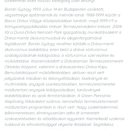
türelemmel viselt hosszú betegség után elhunyt.
Borián György 1959. július 14-én Budapesten született,
végzettsége építőmérnök és mérnök-tanár. 1988-1999 között a
Barcsi Dráva Völgye Középiskolában tanított, majd 1999-t?l a
Környezetgazdálkodási Intézet Természetvédelmi Intézet, 2004-
től a Duna-Dráva Nemzeti Park Igazgatóság munkatársaként a
Dráva-mente ökoturizmusával és idegenforgalmával
foglalkozott. Borián György nevéhez kötődik a Dráva-menti
ökoturizmus kialakítása, ezen belül a drávai víziturizmus
szabályozásának kidolgozása, a víziturizmus szervezése és
működtetése. Közreműködött a Drávatamási Természetismereti
Oktatási Központ, valamint a drávaszentesi Dráva Kapu
Bemutatóközpont működtetésében, aktívan részt vett
pályázatok írásában és lebonyolításában, kiadványok és
multimédiás anyagok szerkesztésében, természetismeretei
módszertani anyagok kidolgozásában, tanösvények
kialakításában és azok fenntartásában. A Green Pannónia
Alapítvány titkáraként számos nemzetközi természetismereti
módszertani programban is részt vett. Nagy szakértelemmel,
lelkiismeretesen, élményszerűen adta át ismereteit
szakvezetéseken és előadásokon egyaránt. Kiemelkedő szakmai
tudással és elhivatottsággal végezte feladatait. Segítőkész,