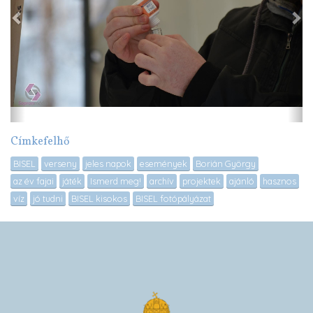
Címkefelhő
BISEL
verseny
jeles napok
események
Borián György
az év fajai
játék
Ismerd meg!
archív
projektek
ajánló
hasznos
víz
jó tudni
BISEL kisokos
BISEL fotópályázat