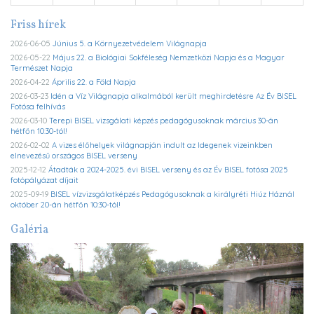
Friss hírek
2026-06-05
Június 5. a Környezetvédelem Világnapja
2026-05-22
Május 22. a Biológiai Sokféleség Nemzetközi Napja és a Magyar
Természet Napja
2026-04-22
Április 22. a Föld Napja
2026-03-23
Idén a Víz Világnapja alkalmából került meghirdetésre Az Év BISEL
Fotósa felhívás
2026-03-10
Terepi BISEL vizsgálati képzés pedagógusoknak március 30-án
hétfőn 10:30-tól!
2026-02-02
A vizes élőhelyek világnapján indult az Idegenek vizeinkben
elnevezésű országos BISEL verseny
2025-12-12
Átadták a 2024-2025. évi BISEL verseny és az Év BISEL fotósa 2025
fotópályázat díjait
2025-09-19
BISEL vízvizsgálatképzés Pedagógusoknak a királyréti Hiúz Háznál
október 20-án hétfőn 10:30-tól!
Galéria
Previous
Ne