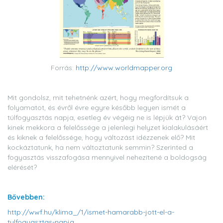
Forrás:
http://www.worldmapper.org
Mit gondolsz, mit tehetnénk azért, hogy megfordítsuk a
folyamatot, és évről évre egyre később legyen ismét a
túlfogyasztás napja, esetleg év végéig ne is lépjük át? Vajon
kinek mekkora a felelőssége a jelenlegi helyzet kialakulásáért
és kiknek a felelőssége, hogy változást idézzenek elő? Mit
kockáztatunk, ha nem változtatunk semmin? Szerinted a
fogyasztás visszafogása mennyivel nehezítené a boldogság
elérését?
Bővebben:
http://wwf.hu/klima_/1/ismet-hamarabb-jott-el-a-
tulfogyasztas-napja