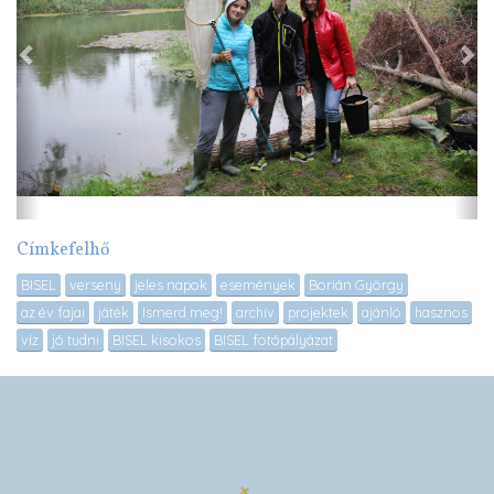
Címkefelhő
BISEL
verseny
jeles napok
események
Borián György
az év fajai
játék
Ismerd meg!
archív
projektek
ajánló
hasznos
víz
jó tudni
BISEL kisokos
BISEL fotópályázat