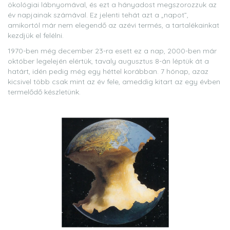
ökológiai lábnyomával, és ezt a hányadost megszorozzuk az
év napjainak számával. Ez jelenti tehát azt a „napot”,
amikortól már nem elegendő az azévi termés, a tartalékainkat
kezdjük el felélni.
1970-ben még december 23-ra esett ez a nap, 2000-ben már
október legelején elértük, tavaly augusztus 8-án léptük át a
határt, idén pedig még egy héttel korábban. 7 hónap, azaz
kicsivel több csak mint az év fele, ameddig kitart az egy évben
termelődő készletünk.