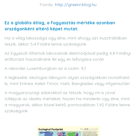
Forrás:
http://greenr.blog.hu
Ez a globális átlag, a fogyasztás mértéke azonban
országonként eltérő képet mutat:
Ha a világ lakossága úgy élne, mint ahogy azt Ausztráliában
teszik, akkor 5,4 Földre lenne szükségünk.
Az Egyesült Államok lakosainak életmódjával pedig 4,8 Földnyi
erőforrást használnánk fel egy év leforgása során.
A rekorder Luxemburgban ez a szám: 9,1.
A legkisebb ökológiai lábnyom olyan országokban mutatható
ki, mint Eritrea, Kelet-Timor, Haiti, Banglades vagy Afganisztán.
A magyarországi adatokból az látszik, hogy mi is jóval
túllépjük az ideális mértéket, hiszen ha mindenki úgy élne, mint
a magyarok, akkor közel kettő, pontosabban 1,92 Földre lenne
szükségünk.