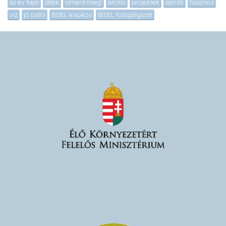
az év fajai
játék
Ismerd meg!
archív
projektek
ajánló
hasznos
víz
jó tudni
BISEL kisokos
BISEL fotópályázat