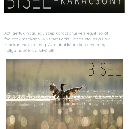
Azt ígértük, hogy egy szép karácsonyi vers egyik sorát
fogjátok megkapni. A verset Lackfi János írta, és a Csík
zenekar énekelte meg. Az alábbi képre kattintva meg is
hallgathatjátok a felvételt!