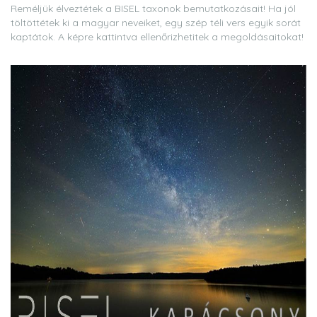
Reméljük élveztétek a BISEL taxonok bemutatkozásait! Ha jól
töltöttétek ki a magyar neveiket, egy szép téli vers egyik sorát
kaptátok. A képre kattintva ellenőrizhetitek a megoldásaitokat!