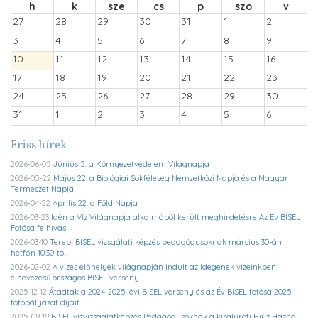
h
k
sze
cs
p
szo
v
27
28
29
30
31
1
2
3
4
5
6
7
8
9
10
11
12
13
14
15
16
17
18
19
20
21
22
23
24
25
26
27
28
29
30
31
1
2
3
4
5
6
Friss hírek
2026-06-05
Június 5. a Környezetvédelem Világnapja
2026-05-22
Május 22. a Biológiai Sokféleség Nemzetközi Napja és a Magyar
Természet Napja
2026-04-22
Április 22. a Föld Napja
2026-03-23
Idén a Víz Világnapja alkalmából került meghirdetésre Az Év BISEL
Fotósa felhívás
2026-03-10
Terepi BISEL vizsgálati képzés pedagógusoknak március 30-án
hétfőn 10:30-tól!
2026-02-02
A vizes élőhelyek világnapján indult az Idegenek vizeinkben
elnevezésű országos BISEL verseny
2025-12-12
Átadták a 2024-2025. évi BISEL verseny és az Év BISEL fotósa 2025
fotópályázat díjait
2025-09-19
BISEL vízvizsgálatképzés Pedagógusoknak a királyréti Hiúz Háznál