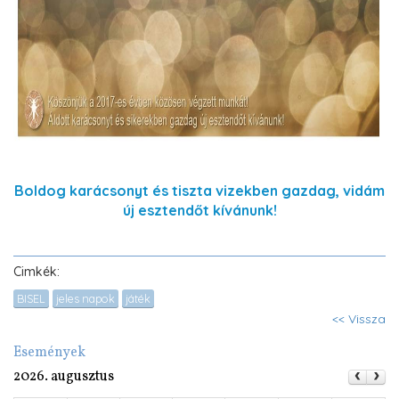
Boldog karácsonyt és tiszta vizekben gazdag, vidám
új esztendőt kívánunk!
Cimkék:
BISEL
jeles napok
játék
<< Vissza
Események
2026. augusztus