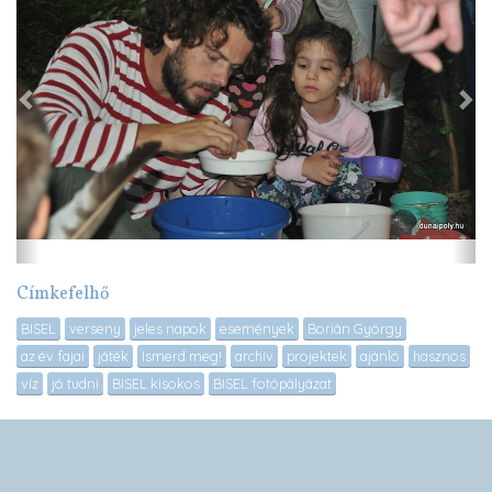
Címkefelhő
BISEL
verseny
jeles napok
események
Borián György
az év fajai
játék
Ismerd meg!
archív
projektek
ajánló
hasznos
víz
jó tudni
BISEL kisokos
BISEL fotópályázat