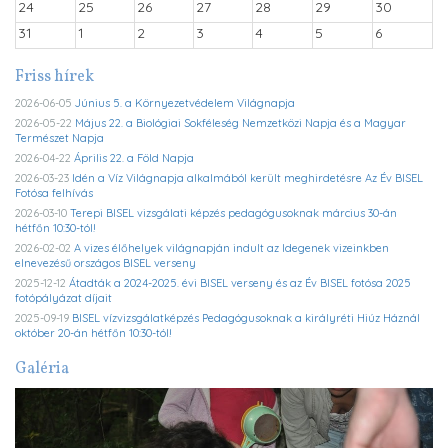
24
25
26
27
28
29
30
31
1
2
3
4
5
6
Friss hírek
2026-06-05
Június 5. a Környezetvédelem Világnapja
2026-05-22
Május 22. a Biológiai Sokféleség Nemzetközi Napja és a Magyar
Természet Napja
2026-04-22
Április 22. a Föld Napja
2026-03-23
Idén a Víz Világnapja alkalmából került meghirdetésre Az Év BISEL
Fotósa felhívás
2026-03-10
Terepi BISEL vizsgálati képzés pedagógusoknak március 30-án
hétfőn 10:30-tól!
2026-02-02
A vizes élőhelyek világnapján indult az Idegenek vizeinkben
elnevezésű országos BISEL verseny
2025-12-12
Átadták a 2024-2025. évi BISEL verseny és az Év BISEL fotósa 2025
fotópályázat díjait
2025-09-19
BISEL vízvizsgálatképzés Pedagógusoknak a királyréti Hiúz Háznál
október 20-án hétfőn 10:30-tól!
Galéria
Previous
Ne