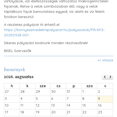
vízfolyások, vízi életközösségek változatos makrogerinctelen
fajainak, illetve a velük szimbiózisban élő, vagy a velük
táplálkozó fajok bemutatása egyedi, víz alatti és víz feletti
fotókon keresztül.
A részletes pályázat itt érhető el:
https://kornyezetvedelmipalyazat.hu/palyazatok/PR-KFS-
20250328-001
Sikeres pályázást kívánunk minden résztvevőnek!
BISEL Szervezők
<< Vissza
Események
2026. augusztus
h
k
sze
cs
p
szo
v
27
28
29
30
31
1
2
3
4
5
6
7
8
9
10
11
12
13
14
15
16
17
18
19
20
21
22
23