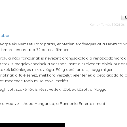
Kontur Tamás | 2021-06-14
rábban
.
gteleki Nemzeti Park párás, érintetlen erdőségein át a Hévízi-tó víz
smeretlen arcát a 72 perces filmben.
ák, a nádi farkasnak is nevezett aranysakálok, a rejtőzködő vidrák
letterek is megelevenednek a vásznon, mint a szélvédett öblök burján
kok különleges mikrovilága. Fény derül arra is, hogy milyen
latoknak a túléléshez, mekkora veszélyt jelentenek a betolakodó faj
át-medence több millió évvel ezelőtt.
hívott szakértők is részt vettek, többek között a Magyar
tó a Vad víz – Aqua Hungarica, a Pannonia Entertainment