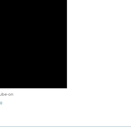
tube-on:
f8