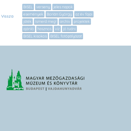
BISEL
verseny
jeles napok
események
Borián György
az év fajai
 Vissza
játék
Ismerd meg!
archív
projektek
ajánló
hasznos
víz
jó tudni
BISEL kisokos
BISEL fotópályázat