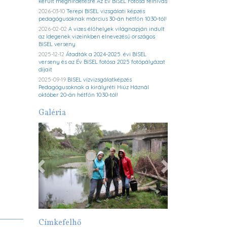
került meghirdetésre Az Év BISEL Fotósa felhívás
2026-03-10
Terepi BISEL vizsgálati képzés
pedagógusoknak március 30-án hétfőn 10:30-tól!
2026-02-02
A vizes élőhelyek világnapján indult
az Idegenek vizeinkben elnevezésű országos
BISEL verseny
2025-12-12
Átadták a 2024-2025. évi BISEL
verseny és az Év BISEL fotósa 2025 fotópályázat
díjait
2025-09-19
BISEL vízvizsgálatképzés
Pedagógusoknak a királyréti Hiúz Háznál
október 20-án hétfőn 10:30-tól!
Galéria
Previous
Next
Címkefelhő