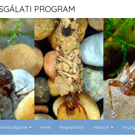
ZSGÁLATI PROGRAM
Videópályázat
Hírek
Regisztráció
Hálózat
Anya