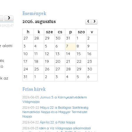
Események
2026. augusztus
 09:23:47
h
k
sze
cs
p
szo
v
27
28
29
30
31
1
2
 alatti
3
4
5
6
7
8
9
10
11
12
13
14
15
16
 és
17
18
19
20
21
22
23
zó
24
25
26
27
28
29
30
31
1
2
3
4
5
6
ok az
Friss hírek
2026-06-05
Június 5. a Környezetvédelem
Világnapja
2026-05-22
Május 22. a Biológiai Sokféleség
Nemzetközi Napja és a Magyar Természet
Napja
2026-04-22
Április 22. a Föld Napja
2026-03-23
Idén a Víz Világnapja alkalmából