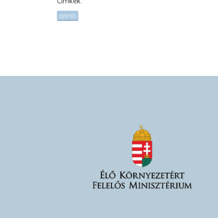
Cimkék:
ajánló