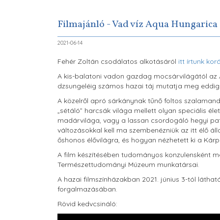
Filmajánló - Vad víz Aqua Hungarica
2021-06-14
Fehér Zoltán csodálatos alkotásáról
itt írtunk ko
A kis-balatoni vadon gazdag mocsárvilágától az Ag
dzsungeléig számos hazai táj mutatja meg eddig i
A közelről apró sárkánynak tűnő foltos szalamandr
„sétáló” harcsák világa mellett olyan speciális é
madárvilága, vagy a lassan csordogáló hegyi pata
változásokkal kell ma szembenézniük az itt élő ál
őshonos élővilágra, és hogyan nézhetett ki a Kárp
A film készítésében tudományos konzulensként meg
Természettudományi Múzeum munkatársai.
A hazai filmszínházakban 2021. június 3-tól látha
forgalmazásában.
Rövid kedvcsináló: