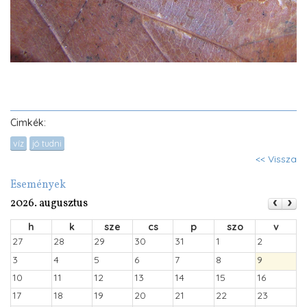
Cimkék:
víz
jó tudni
<< Vissza
Események
2026. augusztus
h
k
sze
cs
p
szo
v
27
28
29
30
31
1
2
3
4
5
6
7
8
9
10
11
12
13
14
15
16
17
18
19
20
21
22
23