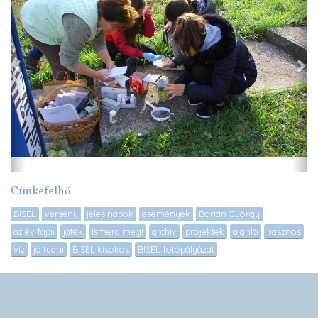
Címkefelhő
BISEL
verseny
jeles napok
események
Borián György
az év fajai
játék
Ismerd meg!
archív
projektek
ajánló
hasznos
víz
jó tudni
BISEL kisokos
BISEL fotópályázat