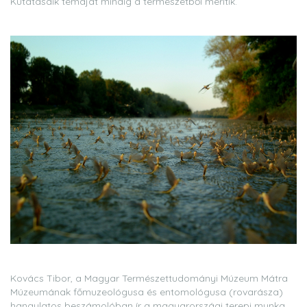
Kutatásaik témáját mindig a természetből merítik.
Kovács Tibor, a Magyar Természettudományi Múzeum Mátra
Múzeumának főmuzeológusa és entomológusa (rovarásza)
hangulatos beszámolóban ír a magyarországi terepi munka