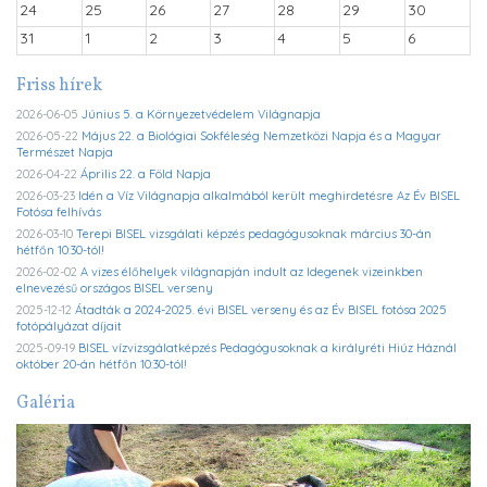
24
25
26
27
28
29
30
31
1
2
3
4
5
6
Friss hírek
2026-06-05
Június 5. a Környezetvédelem Világnapja
2026-05-22
Május 22. a Biológiai Sokféleség Nemzetközi Napja és a Magyar
Természet Napja
2026-04-22
Április 22. a Föld Napja
2026-03-23
Idén a Víz Világnapja alkalmából került meghirdetésre Az Év BISEL
Fotósa felhívás
2026-03-10
Terepi BISEL vizsgálati képzés pedagógusoknak március 30-án
hétfőn 10:30-tól!
2026-02-02
A vizes élőhelyek világnapján indult az Idegenek vizeinkben
elnevezésű országos BISEL verseny
2025-12-12
Átadták a 2024-2025. évi BISEL verseny és az Év BISEL fotósa 2025
fotópályázat díjait
2025-09-19
BISEL vízvizsgálatképzés Pedagógusoknak a királyréti Hiúz Háznál
október 20-án hétfőn 10:30-tól!
Galéria
Previous
Ne