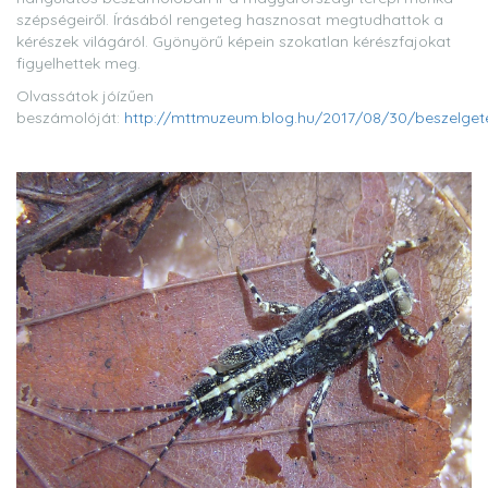
szépségeiről. Írásából rengeteg hasznosat megtudhattok a
kérészek világáról. Gyönyörű képein szokatlan kérészfajokat
figyelhettek meg.
Olvassátok jóízűen
beszámolóját:
http://mttmuzeum.blog.hu/2017/08/30/beszelge