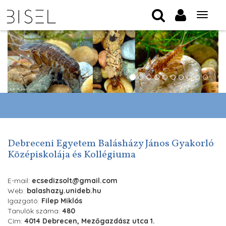
Tog
nav
Debreceni Egyetem Balásházy János Gyakorló
Középiskolája és Kollégiuma
E-mail:
ecsedizsolt@gmail.com
Web:
balashazy.unideb.hu
Igazgató:
Filep Miklós
Tanulók száma:
480
Cím:
4014 Debrecen, Mezőgazdász utca 1.