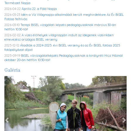
Természet Napja
2026-04-22
Április 22. a Föld Napja
2026-03-23
Idén a Víz Világnapja alkalmából került meghirdetésre Az Év BISEL
Fotósa felhívás
2026-03-10
Terepi BISEL vizsgálati képzés pedagógusoknak március 30-án
hétfőn 10:30-tól!
2026-02-02
A vizes élőhelyek világnapján indult az Idegenek vizeinkben
elnevezésű országos BISEL verseny
2025-12-12
Átadták a 2024-2025. évi BISEL verseny és az Év BISEL fotósa 2025
fotópályázat díjait
2025-09-19
BISEL vízvizsgálatképzés Pedagógusoknak a királyréti Hiúz Háznál
október 20-án hétfőn 10:30-tól!
Galéria
Previous
Ne