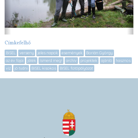
Címkefelhő
BISEL
verseny
jeles napok
események
Borián György
az év fajai
játék
Ismerd meg!
archív
projektek
ajánló
hasznos
víz
jó tudni
BISEL kisokos
BISEL fotópályázat