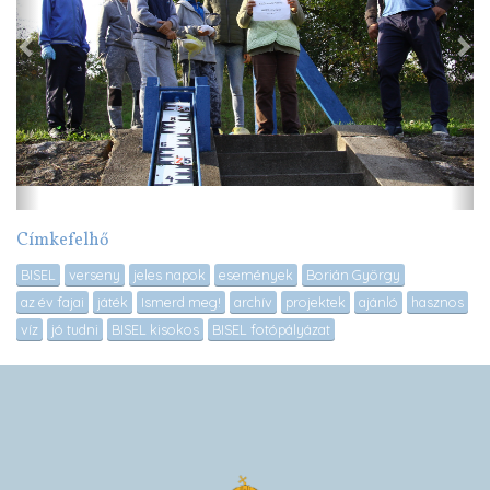
Címkefelhő
BISEL
verseny
jeles napok
események
Borián György
az év fajai
játék
Ismerd meg!
archív
projektek
ajánló
hasznos
víz
jó tudni
BISEL kisokos
BISEL fotópályázat