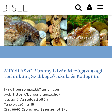
Tog
nav
Alföldi ASzC Bársony István Mezőgazdasági
Technikum, Szakképző Iskola és Kollégium
E-mail:
barsony.szki@gmail.com
Web:
https://barsony.aaszc.hu/
Igazgató:
Asztalos Zoltán
Tanulók száma:
18
Cím:
6640 Csongrád, Szentesi út 2/a