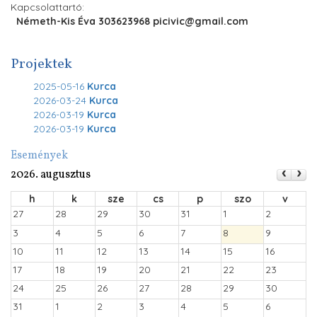
Kapcsolattartó:
Németh-Kis Éva 303623968 picivic@gmail.com
Projektek
2025-05-16
Kurca
2026-03-24
Kurca
2026-03-19
Kurca
2026-03-19
Kurca
Események
2026. augusztus
h
k
sze
cs
p
szo
v
27
28
29
30
31
1
2
3
4
5
6
7
8
9
10
11
12
13
14
15
16
17
18
19
20
21
22
23
24
25
26
27
28
29
30
31
1
2
3
4
5
6