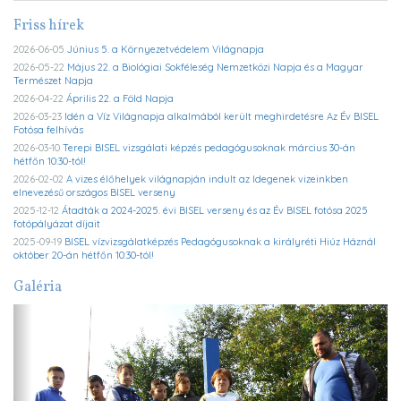
Friss hírek
2026-06-05
Június 5. a Környezetvédelem Világnapja
2026-05-22
Május 22. a Biológiai Sokféleség Nemzetközi Napja és a Magyar
Természet Napja
2026-04-22
Április 22. a Föld Napja
2026-03-23
Idén a Víz Világnapja alkalmából került meghirdetésre Az Év BISEL
Fotósa felhívás
2026-03-10
Terepi BISEL vizsgálati képzés pedagógusoknak március 30-án
hétfőn 10:30-tól!
2026-02-02
A vizes élőhelyek világnapján indult az Idegenek vizeinkben
elnevezésű országos BISEL verseny
2025-12-12
Átadták a 2024-2025. évi BISEL verseny és az Év BISEL fotósa 2025
fotópályázat díjait
2025-09-19
BISEL vízvizsgálatképzés Pedagógusoknak a királyréti Hiúz Háznál
október 20-án hétfőn 10:30-tól!
Galéria
Previous
Ne