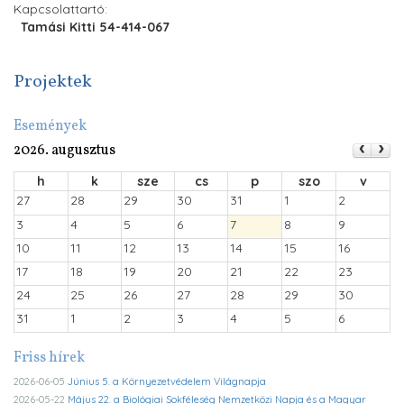
Kapcsolattartó:
Tamási Kitti 54-414-067
Projektek
Események
2026. augusztus
h
k
sze
cs
p
szo
v
27
28
29
30
31
1
2
3
4
5
6
7
8
9
10
11
12
13
14
15
16
17
18
19
20
21
22
23
24
25
26
27
28
29
30
31
1
2
3
4
5
6
Friss hírek
2026-06-05
Június 5. a Környezetvédelem Világnapja
2026-05-22
Május 22. a Biológiai Sokféleség Nemzetközi Napja és a Magyar