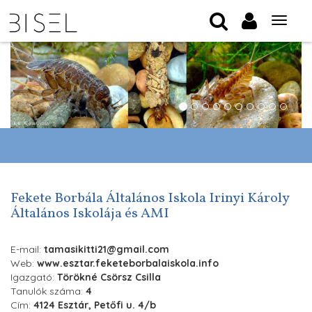
Tog
nav
Fekete Borbála Általános Iskola Irinyi Károly
Általános Iskolája és AMI
E-mail:
tamasikitti21@gmail.com
Web:
www.esztar.feketeborbalaiskola.info
Igazgató:
Törökné Csörsz Csilla
Tanulók száma:
4
Cím:
4124 Esztár, Petőfi u. 4/b