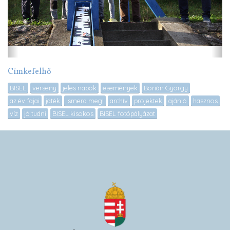
Címkefelhő
BISEL
verseny
jeles napok
események
Borián György
az év fajai
játék
Ismerd meg!
archív
projektek
ajánló
hasznos
víz
jó tudni
BISEL kisokos
BISEL fotópályázat