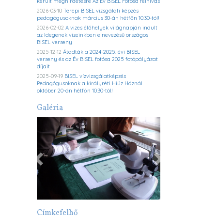
került meghirdetésre Az Év BISEL Fotósa felhívás
2026-03-10
Terepi BISEL vizsgálati képzés
pedagógusoknak március 30-án hétfőn 10:30-tól!
2026-02-02
A vizes élőhelyek világnapján indult
az Idegenek vizeinkben elnevezésű országos
BISEL verseny
2025-12-12
Átadták a 2024-2025. évi BISEL
verseny és az Év BISEL fotósa 2025 fotópályázat
díjait
2025-09-19
BISEL vízvizsgálatképzés
Pedagógusoknak a királyréti Hiúz Háznál
október 20-án hétfőn 10:30-tól!
Galéria
Previous
Next
Címkefelhő