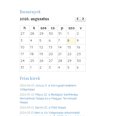
Események
2026. augusztus
h
k
sze
cs
p
szo
v
27
28
29
30
31
1
2
3
4
5
6
7
8
9
10
11
12
13
14
15
16
17
18
19
20
21
22
23
24
25
26
27
28
29
30
31
1
2
3
4
5
6
Friss hírek
2026-06-05
Június 5. a Környezetvédelem
Világnapja
2026-05-22
Május 22. a Biológiai Sokféleség
Nemzetközi Napja és a Magyar Természet
Napja
2026-04-22
Április 22. a Föld Napja
2026-03-23
Idén a Víz Világnapja alkalmából