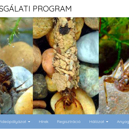
ZSGÁLATI PROGRAM
Videópályázat
Hírek
Regisztráció
Hálózat
Anya