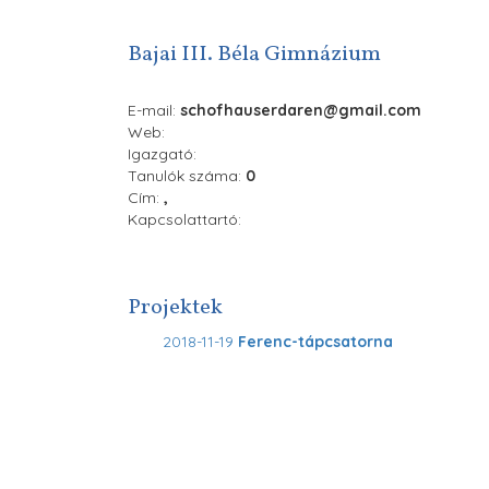
Bajai III. Béla Gimnázium
E-mail:
schofhauserdaren@gmail.com
Web:
Igazgató:
Tanulók száma:
0
Cím:
,
Kapcsolattartó:
Projektek
2018-11-19
Ferenc-tápcsatorna