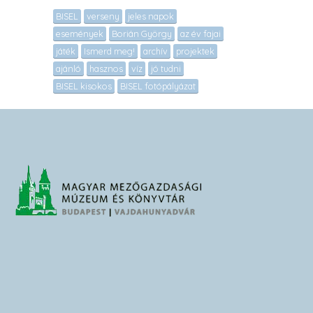
BISEL
verseny
jeles napok
események
Borián György
az év fajai
játék
Ismerd meg!
archív
projektek
ajánló
hasznos
víz
jó tudni
BISEL kisokos
BISEL fotópályázat