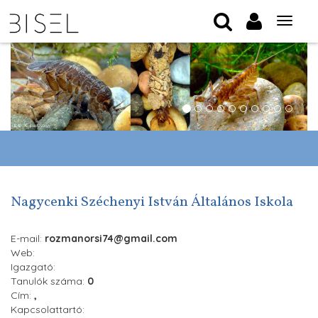
Tog
nav
Nagycenki Széchenyi István Általános Iskola
E-mail:
rozmanorsi74@gmail.com
Web:
Igazgató:
Tanulók száma:
0
Cím:
,
Kapcsolattartó: