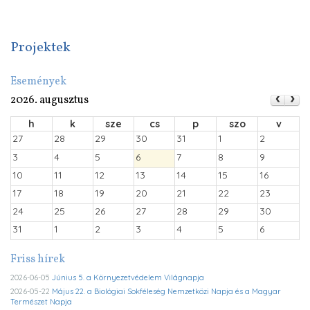
Projektek
Események
2026. augusztus
h
k
sze
cs
p
szo
v
27
28
29
30
31
1
2
3
4
5
6
7
8
9
10
11
12
13
14
15
16
17
18
19
20
21
22
23
24
25
26
27
28
29
30
31
1
2
3
4
5
6
Friss hírek
2026-06-05
Június 5. a Környezetvédelem Világnapja
2026-05-22
Május 22. a Biológiai Sokféleség Nemzetközi Napja és a Magyar
Természet Napja