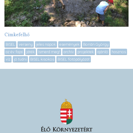
Címkefelhő
BISEL
verseny
jeles napok
események
Borián György
az év fajai
játék
Ismerd meg!
archív
projektek
ajánló
hasznos
víz
jó tudni
BISEL kisokos
BISEL fotópályázat