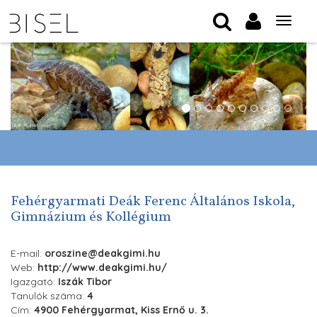
Tog
nav
Fehérgyarmati Deák Ferenc Általános Iskola,
Gimnázium és Kollégium
E-mail:
oroszine@deakgimi.hu
Web:
http://www.deakgimi.hu/
Igazgató:
Iszák Tibor
Tanulók száma:
4
Cím:
4900 Fehérgyarmat, Kiss Ernő u. 3.