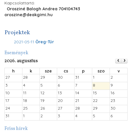
Kapcsolattartó:
Orosziné Balogh Andrea 704104743
oroszine@deakgimi.hu
Projektek
2021-05-11
Öreg-Túr
Események
2026. augusztus
h
k
sze
cs
p
szo
v
27
28
29
30
31
1
2
3
4
5
6
7
8
9
10
11
12
13
14
15
16
17
18
19
20
21
22
23
24
25
26
27
28
29
30
31
1
2
3
4
5
6
Friss hírek