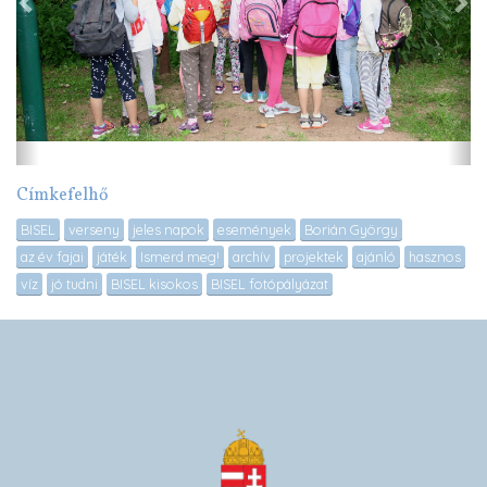
Címkefelhő
BISEL
verseny
jeles napok
események
Borián György
az év fajai
játék
Ismerd meg!
archív
projektek
ajánló
hasznos
víz
jó tudni
BISEL kisokos
BISEL fotópályázat