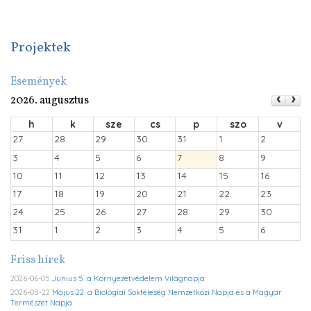
Projektek
Események
2026. augusztus
h
k
sze
cs
p
szo
v
27
28
29
30
31
1
2
3
4
5
6
7
8
9
10
11
12
13
14
15
16
17
18
19
20
21
22
23
24
25
26
27
28
29
30
31
1
2
3
4
5
6
Friss hírek
2026-06-05
Június 5. a Környezetvédelem Világnapja
2026-05-22
Május 22. a Biológiai Sokféleség Nemzetközi Napja és a Magyar
Természet Napja