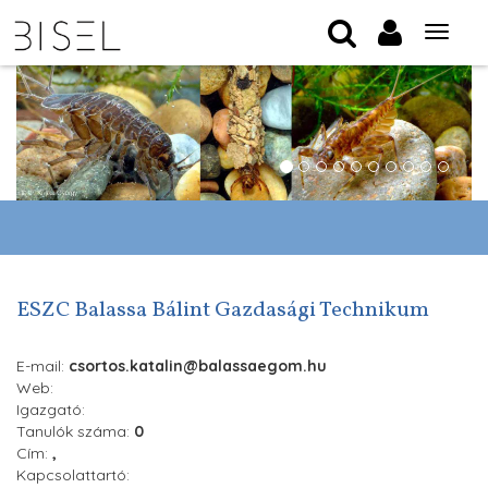
Tog
nav
ESZC Balassa Bálint Gazdasági Technikum
E-mail:
csortos.katalin@balassaegom.hu
Web:
Igazgató:
Tanulók száma:
0
Cím:
,
Kapcsolattartó: