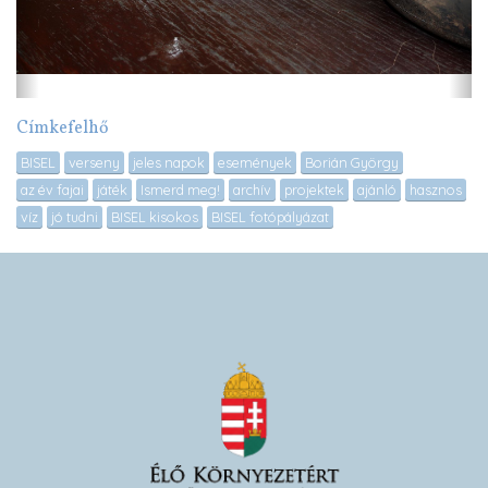
Címkefelhő
BISEL
verseny
jeles napok
események
Borián György
az év fajai
játék
Ismerd meg!
archív
projektek
ajánló
hasznos
víz
jó tudni
BISEL kisokos
BISEL fotópályázat