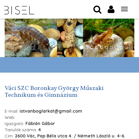
Tog
nav
Váci SZC Boronkay György Műszaki
Technikum és Gimnázium
E-mail:
istvanboglarka1@gmail.com
Web:
Igazgató:
Fábián Gábor
Tanulók száma:
4
Cím:
2600 Vác, Pap Béla utca 4. / Németh László u. 4-6.