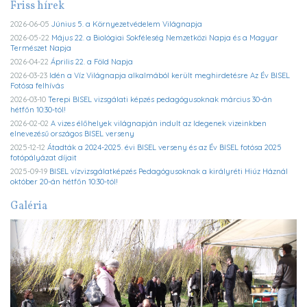
Friss hírek
2026-06-05
Június 5. a Környezetvédelem Világnapja
2026-05-22
Május 22. a Biológiai Sokféleség Nemzetközi Napja és a Magyar
Természet Napja
2026-04-22
Április 22. a Föld Napja
2026-03-23
Idén a Víz Világnapja alkalmából került meghirdetésre Az Év BISEL
Fotósa felhívás
2026-03-10
Terepi BISEL vizsgálati képzés pedagógusoknak március 30-án
hétfőn 10:30-tól!
2026-02-02
A vizes élőhelyek világnapján indult az Idegenek vizeinkben
elnevezésű országos BISEL verseny
2025-12-12
Átadták a 2024-2025. évi BISEL verseny és az Év BISEL fotósa 2025
fotópályázat díjait
2025-09-19
BISEL vízvizsgálatképzés Pedagógusoknak a királyréti Hiúz Háznál
október 20-án hétfőn 10:30-tól!
Galéria
Previous
Ne