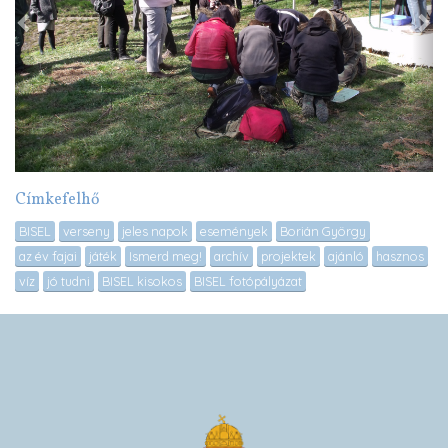
Címkefelhő
BISEL
verseny
jeles napok
események
Borián György
az év fajai
játék
Ismerd meg!
archív
projektek
ajánló
hasznos
víz
jó tudni
BISEL kisokos
BISEL fotópályázat