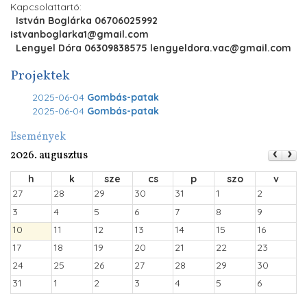
Kapcsolattartó:
István Boglárka 06706025992
istvanboglarka1@gmail.com
Lengyel Dóra 06309838575 lengyeldora.vac@gmail.com
Projektek
2025-06-04
Gombás-patak
2025-06-04
Gombás-patak
Események
2026. augusztus
h
k
sze
cs
p
szo
v
27
28
29
30
31
1
2
3
4
5
6
7
8
9
10
11
12
13
14
15
16
17
18
19
20
21
22
23
24
25
26
27
28
29
30
31
1
2
3
4
5
6