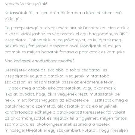
Kedves Versenyzőink!
Kutassátok föl, milyen örömök forrása a közeletekben lévő
vízfolyás!
Egy terepi vizsgálat elvégzésére hívunk Benneteket. Menjetek ki
a közeli vízfolyáshoz és végezzetek el egy hagyományos BISEL
vizsgálatot! Töltsétek ki a jegyzőkönyvet, és küldjétek meg
nekünk egy fényképes beszámolóval! Mondjátok el, milyen
örömök és milyen bánatok forrása a patakotok és környéke!
Van kedvetek ennél többet csinálni?
Beszéljetek össze az iskolából a többi csapattal, és
vizsgáljátok együtt a patakot! Vegyetek mintát több
szakaszon, és hasonlítsátok össze az eredményeiteket!
Hívjátok meg a többi iskolatársatokat, vagy akár másik
iskolát, óvodát, hogy ők is vegyenek részt, mutassátok be
nekik, miért fontos vigyázni az élővizetekre! Tisztítsátok meg a
patakmedret a szeméttől, alakítsátok át az élőlényeknek
komfortosabb élőhellyé a patakpartot! Keressetek föl valakit
az önkormányzattól, és hívjátok fel a figyelmét, milyen fontos
számotokra és lakókörnyezetetek számára a vizetek
minősége! Hívjatok el egy szakembert, kutatót, hogy meséljen