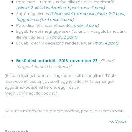
Pataknap – tematikus foglalkozás a vízvédelemről
(Iskolai 2, külső intézmény 3 pont; max. 5 pont)
Sajtómegjelenés
(Iskola oldala, facebook oldala: 2-2 pont,
független sajtó 3 max. 5 pont)
Pataktisztítás, szemétszedés
(max. 3 pont)
Egyéb terepi megfigyelések (talajtani vizsgálat, madár-,
illetve vadles stb
.
)
(max. 3 pont)
Egyéb, kreatív kiegészítő rendezvények
(max. 4 pont)
Beküldési határidő:: 2018. november 23.
/
E-mail
tárgya: 1. forduló beszámoló/
(Minden igényelt pontot fényképpel kell bizonyítani. Több
résztvevőnél esetén javasolt egy jelenléti ív. Intézmények
együttműködésénél kérünk egy írásbeli
meghívót/megállapodást.)
Kellemes mintavételt a programokhoz, pedig jó szórakozást!
<< Vissza