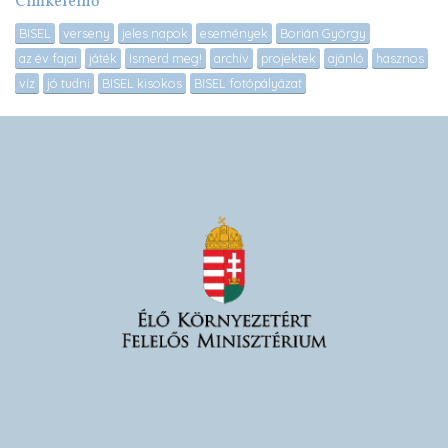
Címkefelhő
BISEL
verseny
jeles napok
események
Borián György
az év fajai
játék
Ismerd meg!
archív
projektek
ajánló
hasznos
víz
jó tudni
BISEL kisokos
BISEL fotópályázat