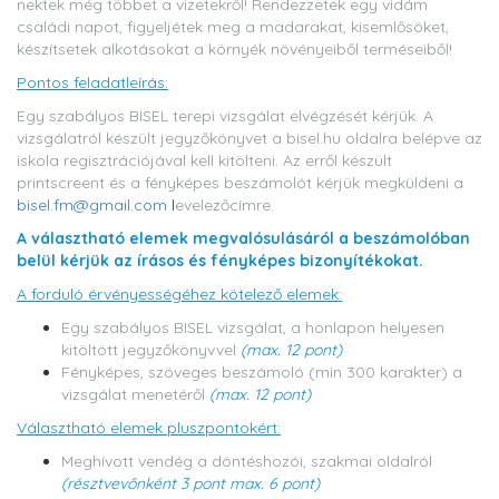
nektek még többet a vizetekről! Rendezzetek egy vidám
családi napot, figyeljétek meg a madarakat, kisemlősöket,
készítsetek alkotásokat a környék növényeiből terméseiből!
Pontos feladatleírás:
Egy szabályos BISEL terepi vizsgálat elvégzését kérjük. A
vizsgálatról készült jegyzőkönyvet a bisel.hu oldalra belépve az
iskola regisztrációjával kell kitölteni. Az erről készült
printscreent és a fényképes beszámolót kérjük megküldeni a
bisel.fm@gmail.com
l
evelezőcímre.
A választható elemek megvalósulásáról a beszámolóban
belül kérjük az írásos és fényképes bizonyítékokat.
A forduló érvényességéhez kötelező elemek:
Egy szabályos BISEL vizsgálat, a honlapon helyesen
kitöltött jegyzőkönyvvel
(max. 12 pont)
Fényképes, szöveges beszámoló (min 300 karakter) a
vizsgálat menetéről
(max. 12 pont)
Választható elemek pluszpontokért:
Meghívott vendég a döntéshozói, szakmai oldalról
(résztvevőnként 3 pont max. 6 pont)