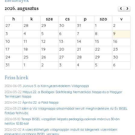
Események
2026. augusztus
h
k
sze
cs
p
szo
v
27
28
29
30
31
1
2
3
4
5
6
7
8
9
10
11
12
13
14
15
16
17
18
19
20
21
22
23
24
25
26
27
28
29
30
31
1
2
3
4
5
6
Friss hírek
2026-06-05
Június 5. a Környezetvédelem Világnapja
2026-05-22
Május 22. a Biológiai Sokféleség Nemzetközi Napja és a Magyar
Természet Napja
2026-04-22
Április 22. a Föld Napja
2026-03-23
Idén a Víz Világnapja alkalmából került meghirdetésre Az Év BISEL
Fotósa felhívás
2026-03-10
Terepi BISEL vizsgálati képzés pedagógusoknak március 30-án
hétfőn 10:30-tól!
2026-02-02
A vizes élőhelyek világnapján indult az Idegenek vizeinkben
elnevezésű országos BISEL verseny