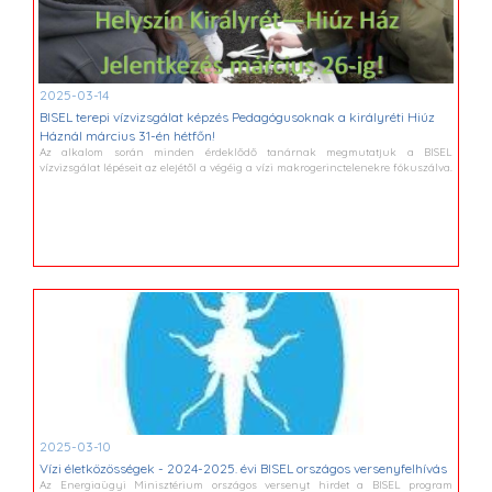
2025-03-14
BISEL terepi vízvizsgálat képzés Pedagógusoknak a királyréti Hiúz
Háznál március 31-én hétfőn!
Az alkalom során minden érdeklődő tanárnak megmutatjuk a BISEL
vízvizsgálat lépéseit az elejétől a végéig a vízi makrogerinctelenekre fókuszálva.
2025-03-10
Vízi életközösségek - 2024-2025. évi BISEL országos versenyfelhívás
Az Energiaügyi Minisztérium országos versenyt hirdet a BISEL program