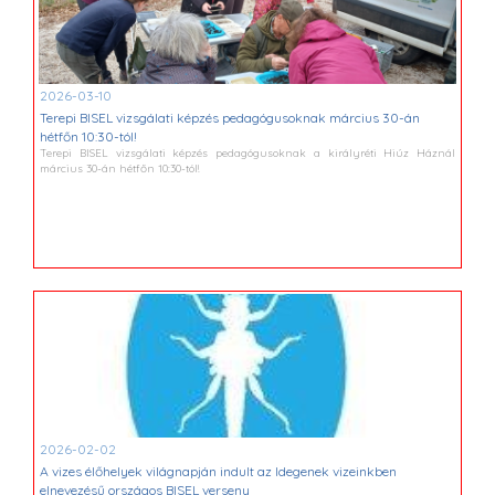
2026-03-10
Terepi BISEL vizsgálati képzés pedagógusoknak március 30-án
hétfőn 10:30-tól!
Terepi BISEL vizsgálati képzés pedagógusoknak a királyréti Hiúz Háznál
március 30-án hétfőn 10:30-tól!
2026-02-02
A vizes élőhelyek világnapján indult az Idegenek vizeinkben
elnevezésű országos BISEL verseny