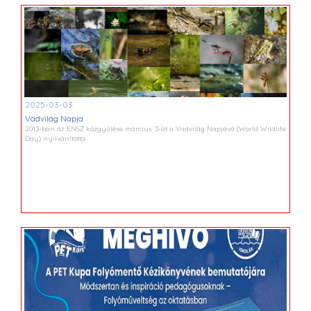
2025-03-03
Vadvilág Napja
2013-ban az ENSZ közgyűlése március 3-át a Vadvilág Napjává (World Wildlife
Day) nyilvánította.