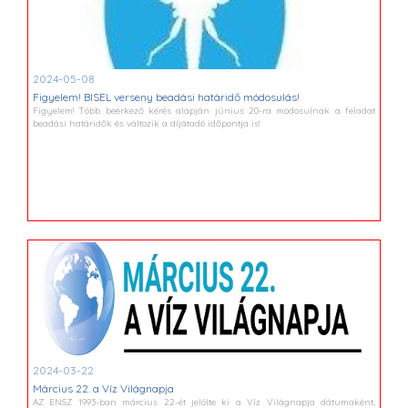
2024-05-08
Figyelem! BISEL verseny beadási határidő módosulás!
Figyelem! Több beérkező kérés alapján június 20-ra módosulnak a feladat
beadási határidők és változik a díjátadó időpontja is!
2024-03-22
Március 22. a Víz Világnapja
AZ ENSZ 1993-ban március 22-ét jelölte ki a Víz Világnapja dátumaként,