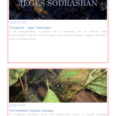
2025-01-30
Filmajánló - Jeges Sodrásban
A tél beköszöntével nyugovóra tér a természet, ám az áramló vizek
birodalmában ilyenkor sem áll meg az élet. A patak mélyén a jeges sodrásban
most is pezseg az élet.
2025-01-10
Film előzetes: Folyóvízi ökológia
A „Folyóvízi ökológia” című film betekintést nyújt a folyók összetett