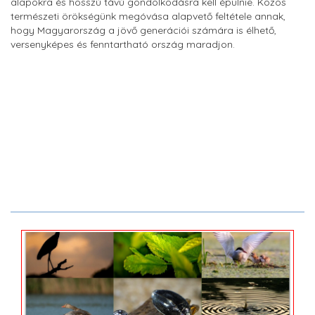
alapokra és hosszú távú gondolkodásra kell épülnie. Közös
természeti örökségünk megóvása alapvető feltétele annak,
hogy Magyarország a jövő generációi számára is élhető,
versenyképes és fenntartható ország maradjon.