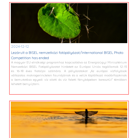
2024-12-12
Lezárult a BISEL nemzetközi fotópályázat/International BISEL Photo
Competition has ended
A magyar EU elnökségi programhoz kapcsolódva az Energiaügyi Minisztérium
Nemzetközi BISEL Fotópályázatot hirdetett az Európai Uniós tagállamok 12-15
és 16-18 éves fiataljai számára. A pályázatokat „Az európai vízfolyások
változatos makrogerinctelen faunájának és a velük táplálkozó madárfajoknak
a bemutatása egyedi víz alatti és víz feletti fényképeken keresztül” témában
lehetett benyújtani.