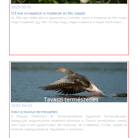
2025-05-10
123 éve ünnepeljük a madarak és fák napját
Az 1902-ben kötött párizsi egyezmény indította útjára a madarak és fák napja
megünneplését, így idén 123 éve, hogy megünnepeljük e napot hazánkban.
2025-04-02
Indul a tavaszi természetles
A Magyar Madártani és Természetvédelmi Egyesület TermészetLesen
adatgyűjtő programjának következő állomása a Tavaszi természetles, amely
nem csak a környezetünkben élő madarak, de a kétéltűek, hüllők, lepkék és
emlősök megfigyelésének rögzítésére is alkalmas.