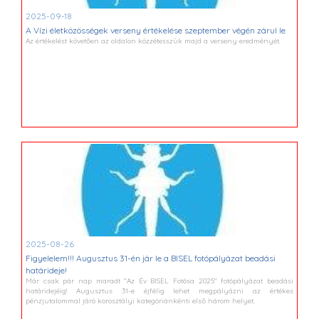
2025-09-18
A Vízi életközösségek verseny értékelése szeptember végén zárul le
Az értékelést követően az oldalon közzétesszük majd a verseny eredményét.
2025-08-26
Figyelelem!!! Augusztus 31-én jár le a BISEL fotópályázat beadási
határideje!
Már csak pár nap maradt "Az Év BISEL Fotósa 2025" fotópályázat beadási
határidejéig! Augusztus 31-e éjfélig lehet megpályázni az értékes
pénzjutalommal járó korosztályi kategóriánkénti első három helyet.