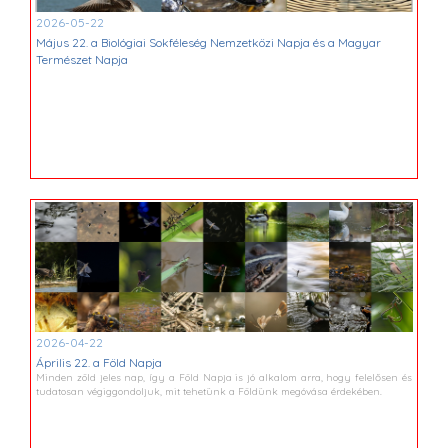
2026-05-22
Május 22. a Biológiai Sokféleség Nemzetközi Napja és a Magyar
Természet Napja
2026-04-22
Április 22. a Föld Napja
Minden zöld jeles nap, így a Föld Napja is jó alkalom arra, hogy felelősen és
tudatosan végiggondoljuk, mit tehetünk a Földünk megóvása érdekében.