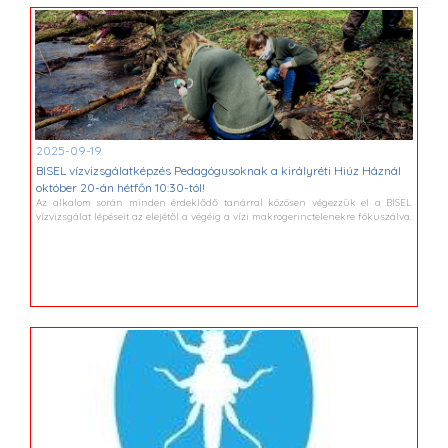
2025-09-19
BISEL vízvizsgálatképzés Pedagógusoknak a királyréti Hiúz Háznál
október 20-án hétfőn 10:30-tól!
Az alkalom során minden érdeklődő tanárral közösen végezzük el a BISEL
vízvizsgálat lépéseit az elejétől a végéig a vízi makrogerinctelenekre fókuszálva.