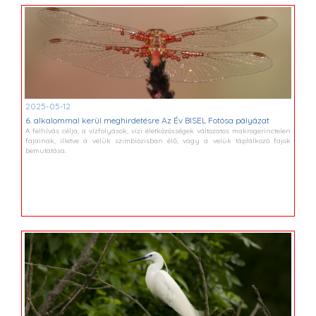
2025-05-12
6. alkalommal kerül meghirdetésre Az Év BISEL Fotósa pályázat
A felhívás célja, a vízfolyások, vízi életközösségek változatos makrogerinctelen
fajainak, illetve a velük szimbiózisban élő, vagy a velük táplálkozó fajok
bemutatása.