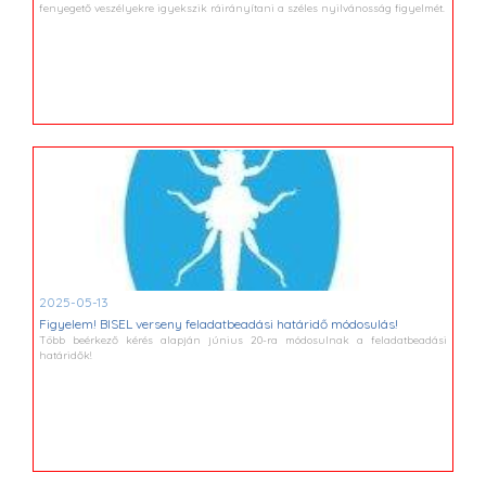
fenyegető veszélyekre igyekszik ráirányítani a széles nyilvánosság figyelmét.
2025-05-13
Figyelem! BISEL verseny feladatbeadási határidő módosulás!
Több beérkező kérés alapján június 20-ra módosulnak a feladatbeadási
határidők!