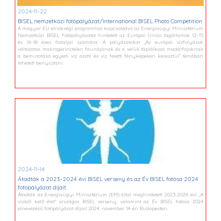
2024-11-22
BISEL nemzetközi fotópályázat/International BISEL Photo Competition
A magyar EU elnökségi programhoz kapcsolódva az Energiaügyi Minisztérium
Nemzetközi BISEL Fotópályázatot hirdetett az Európai Uniós tagállamok 12-15
és 16-18 éves fiataljai számára. A pályázatokat „Az európai vízfolyások
változatos makrogerinctelen faunájának és a velük táplálkozó madárfajoknak
a bemutatása egyedi víz alatti és víz feletti fényképeken keresztül” témában
lehetett benyújtani.
2024-11-14
Átadták a 2023-2024. évi BISEL verseny és az Év BISEL fotósa 2024
fotópályázat díjait
Átadták az Energiaügyi Minisztérium (EM) által meghirdetett 2023-2024. évi „A
vízből kelő élet” országos BISEL verseny, valamint az Év BISEL fotósa 2024
elnevezésű fotópályázat díjait 2024. november 14-én Budapesten.