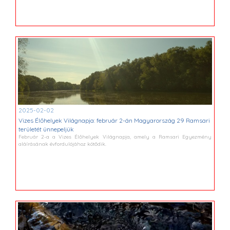
2025-02-02
Vizes Élőhelyek Világnapja: február 2-án Magyarország 29 Ramsari
területét ünnepeljük
Február 2-a a Vizes Élőhelyek Világnapja, amely a Ramsari Egyezmény
aláírásának évfordulójához kötődik.