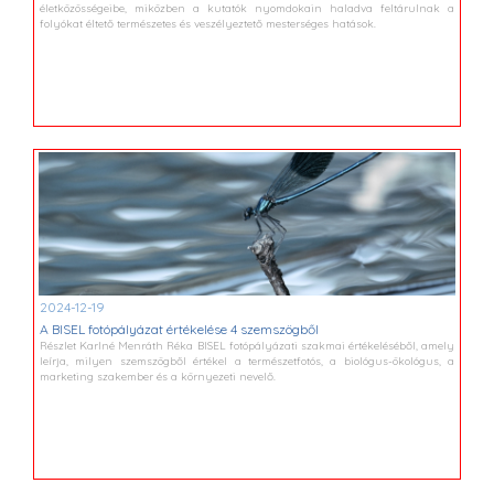
életközösségeibe, miközben a kutatók nyomdokain haladva feltárulnak a
folyókat éltető természetes és veszélyeztető mesterséges hatások.
2024-12-19
A BISEL fotópályázat értékelése 4 szemszögből
Részlet Karlné Menráth Réka BISEL fotópályázati szakmai értékeléséből, amely
leírja, milyen szemszögből értékel a természetfotós, a biológus-ökológus, a
marketing szakember és a környezeti nevelő.