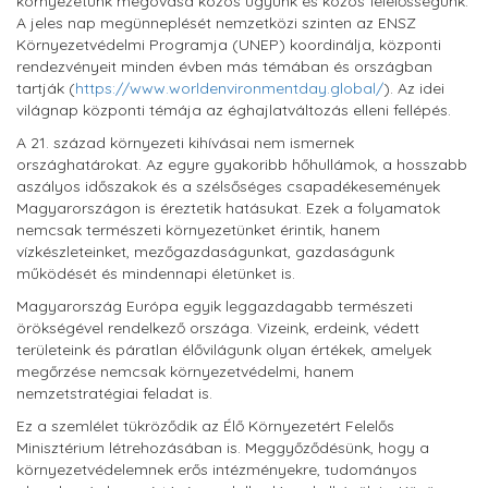
környezetünk megóvása közös ügyünk és közös felelősségünk.
A jeles nap megünneplését nemzetközi szinten az ENSZ
Környezetvédelmi Programja (UNEP) koordinálja, központi
rendezvényeit minden évben más témában és országban
tartják (
https://www.worldenvironmentday.global/
). Az idei
világnap központi témája az éghajlatváltozás elleni fellépés.
A 21. század környezeti kihívásai nem ismernek
országhatárokat. Az egyre gyakoribb hőhullámok, a hosszabb
aszályos időszakok és a szélsőséges csapadékesemények
Magyarországon is éreztetik hatásukat. Ezek a folyamatok
nemcsak természeti környezetünket érintik, hanem
vízkészleteinket, mezőgazdaságunkat, gazdaságunk
működését és mindennapi életünket is.
Magyarország Európa egyik leggazdagabb természeti
örökségével rendelkező országa. Vizeink, erdeink, védett
területeink és páratlan élővilágunk olyan értékek, amelyek
megőrzése nemcsak környezetvédelmi, hanem
nemzetstratégiai feladat is.
Ez a szemlélet tükröződik az Élő Környezetért Felelős
Minisztérium létrehozásában is. Meggyőződésünk, hogy a
környezetvédelemnek erős intézményekre, tudományos