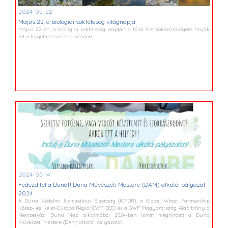
2024-05-22
Május 22. a biológiai sokféleség világnapja
Május 22-én, a biológiai sokféleség napján a földi élet sokszínűségére hívják
fel a figyelmet szerte a világon.
2024-05-14
Fedezd fel a Dunát! Duna Művészeti Mestere (DAM) alkotói pályázat
2024
A Duna Védelmi Nemzetközi Bizottság (ICPDR), a Global Water Partnership
Közép- és Kelet-Európa Régió (GWP CEE) és a GWP Magyarország Alapítvány a
Nemzetközi Duna Nap alkalmából 2024-ben ismét meghirdeti a Duna
Művészeti Mestere (DAM) alkotói pályázatot.