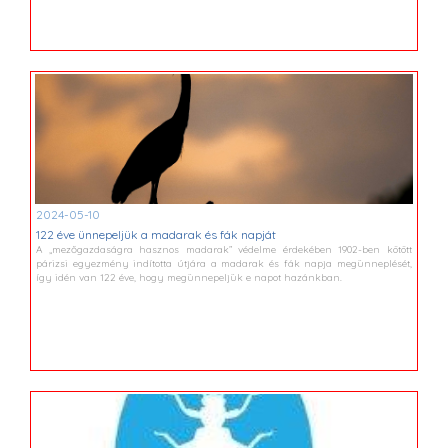
2024-05-10
122 éve ünnepeljük a madarak és fák napját
A „mezőgazdaságra hasznos madarak” védelme érdekében 1902-ben kötött
párizsi egyezmény indította útjára a madarak és fák napja megünneplését,
így idén van 122 éve, hogy megünnepeljük e napot hazánkban.