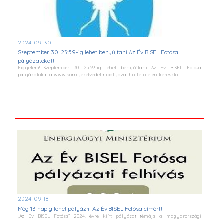
2024-09-30
Szeptember 30. 23:59-ig lehet benyújtani Az Év BISEL Fotósa
pályázatokat!
Figyelem! Szeptember 30. 23:59-ig lehet benyújtani Az Év BISEL Fotósa
pályázatokat a www.kornyezetvedelmipalyazat.hu felületén keresztül!
2024-09-18
Még 13 napig lehet pályázni Az Év BISEL Fotósa címért!
„Az Év BISEL Fotósa” 2024. évre kiírt pályázat témája a magyarországi