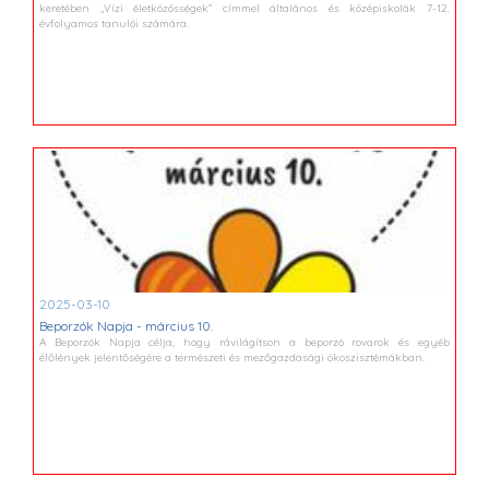
keretében „Vízi életközösségek” címmel általános és középiskolák 7-12.
évfolyamos tanulói számára.
2025-03-10
Beporzók Napja - március 10.
A Beporzók Napja célja, hogy rávilágítson a beporzó rovarok és egyéb
élőlények jelentőségére a természeti és mezőgazdasági ökoszisztémákban.