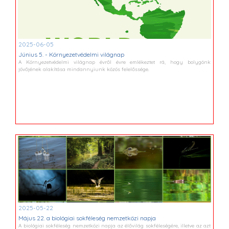
2025-06-05
Június 5. - Környezetvédelmi világnap
A Környezetvédelmi világnap évről évre emlékeztet rá, hogy bolygónk
jövőjének alakítása mindannyiunk közös felelőssége.
2025-05-22
Május 22. a biológiai sokféleség nemzetközi napja
A biológiai sokféleség nemzetközi napja az élővilág sokféleségére, illetve az azt