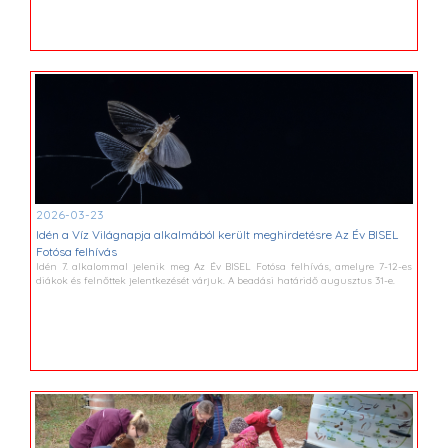
2026-03-23
Idén a Víz Világnapja alkalmából került meghirdetésre Az Év BISEL
Fotósa felhívás
Idén 7. alkalommal jelenik meg Az Év BISEL Fotósa felhívás, amelyre 7-12-es
diákok és felnőttek jelentkezését várjuk. A beadási határidő augusztus 31-e.