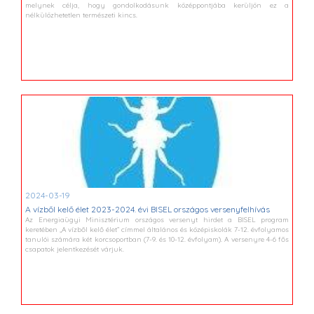
melynek célja, hogy gondolkodásunk középpontjába kerüljön ez a
nélkülözhetetlen természeti kincs.
2024-03-19
A vízből kelő élet 2023-2024. évi BISEL országos versenyfelhívás
Az Energiaügyi Minisztérium országos versenyt hirdet a BISEL program
keretében „A vízből kelő élet” címmel általános és középiskolák 7-12. évfolyamos
tanulói számára két korcsoportban (7-9. és 10-12. évfolyam). A versenyre 4-6 fős
csapatok jelentkezését várjuk.