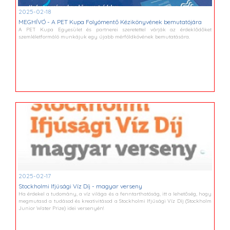
2025-02-18
MEGHÍVÓ - A PET Kupa Folyómentő Kézikönyvének bemutatójára
A PET Kupa Egyesület és partnerei szeretettel várják az érdeklődőket
szemléletformáló munkájuk egy újabb mérföldkövének bemutatására.
2025-02-17
Stockholmi Ifjúsági Víz Díj - magyar verseny
Ha érdekel a tudomány, a víz világa és a fenntarthatóság, itt a lehetőség, hogy
megmutasd a tudásod és kreativitásod a Stockholmi Ifjúsági Víz Díj (Stockholm
Junior Water Prize) idei versenyén!