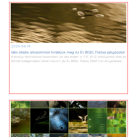
2024-06-19
Idén ötödik alkalommal hirdetjük meg Az Év BISEL Fotósa pályázatot
A tavalyi felhíváshoz hasonlóan, az idei évben is 7-9., 10-12. évfolyamos diák és
felnőtt kategóriában lehet indulni „Az Év BISEL Fotósa 2024” cím elnyerésére.