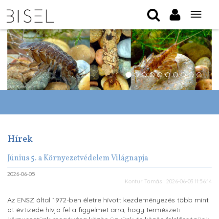
Tog
nav
Hírek
Június 5. a Környezetvédelem Világnapja
2026-06-05
Kontur Tamás | 2026-06-03 11:56:14
Az ENSZ által 1972-ben életre hívott kezdeményezés több mint
öt évtizede hívja fel a figyelmet arra, hogy természeti