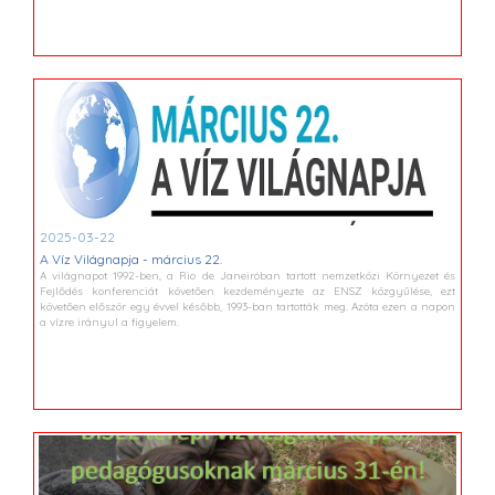
2025-03-22
A Víz Világnapja - március 22.
A világnapot 1992-ben, a Rio de Janeiróban tartott nemzetközi Környezet és
Fejlődés konferenciát követően kezdeményezte az ENSZ közgyűlése, ezt
követően először egy évvel később, 1993-ban tartották meg. Azóta ezen a napon
a vízre irányul a figyelem.