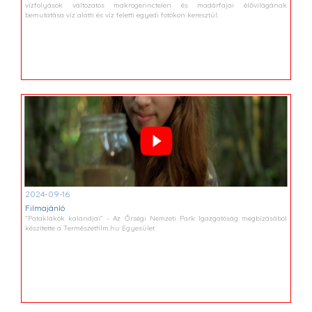
vízfolyások változatos makrogerinctelen és madárfajai élővilágának
bemutatása víz alatti és víz feletti egyedi fotókon keresztül.
2024-09-16
Filmajánló
"Pataklakók kalandjai" - Az Őrségi Nemzeti Park Igazgatóság megbízásából
készítette a Természetfilm.hu Egyesület